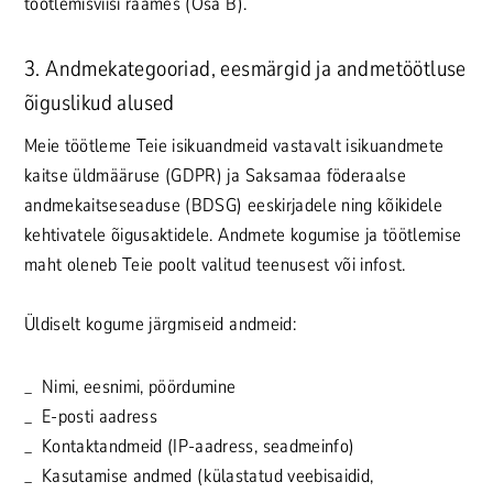
töötlemisviisi raames (Osa B).
3. Andmekategooriad, eesmärgid ja andmetöötluse
õiguslikud alused
Meie töötleme Teie isikuandmeid vastavalt isikuandmete
kaitse üldmääruse (GDPR) ja Saksamaa föderaalse
andmekaitseseaduse (BDSG) eeskirjadele ning kõikidele
kehtivatele õigusaktidele. Andmete kogumise ja töötlemise
maht oleneb Teie poolt valitud teenusest või infost.
Üldiselt kogume järgmiseid andmeid:
Nimi, eesnimi, pöördumine
E-posti aadress
Kontaktandmeid (IP-aadress, seadmeinfo)
Kasutamise andmed (külastatud veebisaidid,