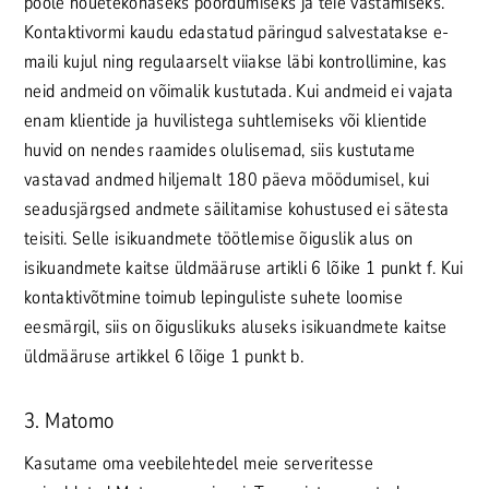
poole nõuetekohaseks pöördumiseks ja teie vastamiseks.
Kontaktivormi kaudu edastatud päringud salvestatakse e-
maili kujul ning regulaarselt viiakse läbi kontrollimine, kas
neid andmeid on võimalik kustutada. Kui andmeid ei vajata
enam klientide ja huvilistega suhtlemiseks või klientide
huvid on nendes raamides olulisemad, siis kustutame
vastavad andmed hiljemalt 180 päeva möödumisel, kui
seadusjärgsed andmete säilitamise kohustused ei sätesta
teisiti. Selle isikuandmete töötlemise õiguslik alus on
isikuandmete kaitse üldmääruse artikli 6 lõike 1 punkt f. Kui
kontaktivõtmine toimub lepinguliste suhete loomise
eesmärgil, siis on õiguslikuks aluseks isikuandmete kaitse
üldmääruse artikkel 6 lõige 1 punkt b.
3. Matomo
Kasutame oma veebilehtedel meie serveritesse