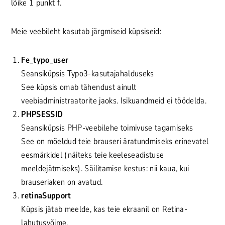
lõike 1 punkt f.
Meie veebileht kasutab järgmiseid küpsiseid:
Fe_typo_user
Seansiküpsis Typo3-kasutajahalduseks
See küpsis omab tähendust ainult
veebiadministraatorite jaoks. Isikuandmeid ei töödelda.
PHPSESSID
Seansiküpsis PHP-veebilehe toimivuse tagamiseks
See on mõeldud teie brauseri äratundmiseks erinevatel
eesmärkidel (näiteks teie keeleseadistuse
meeldejätmiseks). Säilitamise kestus: nii kaua, kui
brauseriaken on avatud.
retinaSupport
Küpsis jätab meelde, kas teie ekraanil on Retina-
lahutusvõime.