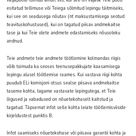
esitatud tellimuse või Teiega sõlmitud lepingu täitmiseks,
kui see on seadusega nõutav (nt maksustamisega seotud
teavituskohustused), kui on tagatud piisav andmekaitse
tase ja kui Teie olete andmete edastamiseks nõusoleku
andnud.
Teie andmete teie andmete töötlemine kolmandas riigis
võib toimuda ka seoses teenusepakkujate kaasamisega
lepingu alusel töötlemise raames. Kui vastava riigi kohta
puudub ELi komisjoni otsus sealse piisava andmekaitse
taseme kohta, tagame vastavate lepingutega, et Teie
õigused ja vabadused on nõuetekohaselt kaitstud ja
tagatud. Täpsemat infot selle kohta leiate töötlemisviiside
kirjeldustest punktis B.
Infot saamiseks nõuetekohase või piisava garantii kohta ja