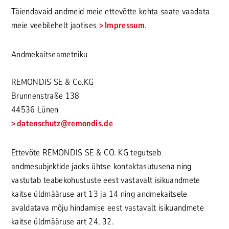
Täiendavaid andmeid meie ettevõtte kohta saate vaadata
meie veebilehelt jaotises
Impressum
.
Andmekaitseametniku
REMONDIS SE & Co.KG
Brunnenstraße 138
44536 Lünen
datenschutz
@remondis.de
Ettevõte REMONDIS SE & CO. KG tegutseb
andmesubjektide jaoks ühtse kontaktasutusena ning
vastutab teabekohustuste eest vastavalt isikuandmete
kaitse üldmääruse art 13 ja 14 ning andmekaitsele
avaldatava mõju hindamise eest vastavalt isikuandmete
kaitse üldmääruse art 24, 32.