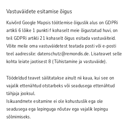
Vastuväidete esitamise õigus
Kuivõrd Google Mapsis töötlemise õiguslik alus on GDPRi
artikli 6 lõike 1 punkti f kohaselt meie õigustatud huvi, on
teil GDPRi artikli 21 kohaselt õigus esitada vastuväiteid.
Võite meile oma vastuväidetest teatada posti või e-posti
teel aadressile: datenschutz@remondis.de. Lisateavet selle
kohta leiate jaotisest 8 (Tühistamine ja vastuväide).
Töödeldud teavet säilitatakse ainult nii kaua, kui see on
vajalik ettenähtud otstarbeks või seadusega ettenähtud
tähjaja jooksul.
Isikuandmete esitamine ei ole kohustuslik ega ole
seadusega ega lepinguga nõutav ega vajalik lepingu
sõlmimiseks.