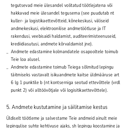
tegutsevad meie ülesandel volitatud töötlejatena või
hakkavad meie ülesandel tegusema (see puudutab nt
kuller- ja logistikaettevõtteid, kõnekeskusi, väliseid
andmekeskusi, elektroonilise andmetöötluse ja IT
rakendusi, veebisaidi haldamist, auditeerimisteenuseid,
krediidiasutusi, andmete kõrvaldamist jne).
Andmete edastamine kolmandatele osapooltele toimub
Teie loa alusel.
Andmete edastamine toimub Teiega sõlmitud lepingu
täitmiseks vastavalt isikuandmete kaitse üldmääruse art
6 lg 1 punktile b (nt kontserniga seotud ettevõttele (vrdl
punkt 2) või alltöövõtjale või logisitikaettevõttele).
5. Andmete kustutamine ja säilitamise kestus
Üldiselt töötleme ja salvestame Teie andmeid ainult meie
lepingulise suhte kehtivuse ajaks, sh lepingu koostamine ja