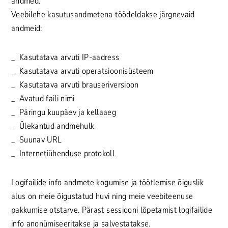
andmed.
Veebilehe kasutusandmetena töödeldakse järgnevaid
andmeid:
Kasutatava arvuti IP-aadress
Kasutatava arvuti operatsioonisüsteem
Kasutatava arvuti brauseriversioon
Avatud faili nimi
Päringu kuupäev ja kellaaeg
Ülekantud andmehulk
Suunav URL
Internetiühenduse protokoll
Logifailide info andmete kogumise ja töötlemise õiguslik
alus on meie õigustatud huvi ning meie veebiteenuse
pakkumise otstarve. Pärast sessiooni lõpetamist logifailide
info anonümiseeritakse ja salvestatakse.