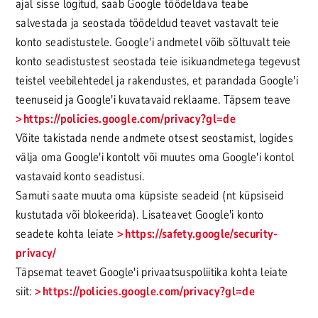
ajal sisse logitud, saab Google töödeldava teabe
salvestada ja seostada töödeldud teavet vastavalt teie
konto seadistustele. Google'i andmetel võib sõltuvalt teie
konto seadistustest seostada teie isikuandmetega tegevust
teistel veebilehtedel ja rakendustes, et parandada Google'i
teenuseid ja Google'i kuvatavaid reklaame. Täpsem teave
https://policies.google.com/privacy?gl=de
Võite takistada nende andmete otsest seostamist, logides
välja oma Google'i kontolt või muutes oma Google'i kontol
vastavaid konto seadistusi.
Samuti saate muuta oma küpsiste seadeid (nt küpsiseid
kustutada või blokeerida). Lisateavet Google'i konto
seadete kohta leiate
https://safety.google/security-
privacy/
Täpsemat teavet Google'i privaatsuspoliitika kohta leiate
siit:
https://policies.google.com/privacy?gl=de