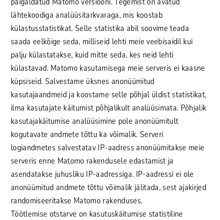
paigaldatud Matomo versiooni. Tegemist on avatud
lähtekoodiga analüüsitarkvaraga, mis koostab
külastusstatistikat. Selle statistika abil soovime teada
saada eelkõige seda, milliseid lehti meie veebisaidil kui
palju külastatakse, kuid mitte seda, kes neid lehti
külastavad. Matomo kasutamisega meie serveris ei kaasne
küpsiseid. Salvestame üksnes anonüümitud
kasutajaandmeid ja koostame selle põhjal üldist statistikat,
ilma kasutajate käitumist põhjalikult analüüsimata. Põhjalik
kasutajakäitumise analüüsimine pole anonüümitult
kogutavate andmete tõttu ka võimalik. Serveri
logiandmetes salvestatav IP-aadress anonüümitakse meie
serveris enne Matomo rakendusele edastamist ja
asendatakse juhusliku IP-aadressiga. IP-aadressi ei ole
anonüümitud andmete tõttu võimalik jälitada, sest ajakirjed
randomiseeritakse Matomo rakenduses.
Töötlemise otstarve on kasutuskäitumise statistiline