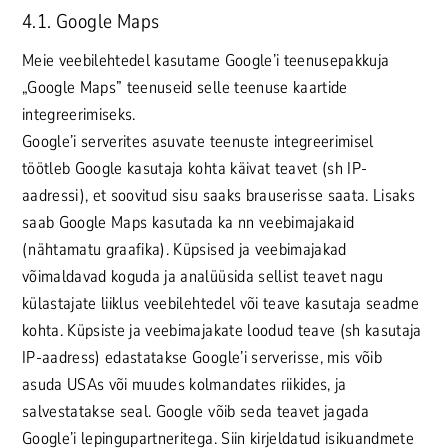
4.1. Google Maps
Meie veebilehtedel kasutame Google’i teenusepakkuja
„Google Maps” teenuseid selle teenuse kaartide
integreerimiseks.
Google’i serverites asuvate teenuste integreerimisel
töötleb Google kasutaja kohta käivat teavet (sh IP-
aadressi), et soovitud sisu saaks brauserisse saata. Lisaks
saab Google Maps kasutada ka nn veebimajakaid
(nähtamatu graafika). Küpsised ja veebimajakad
võimaldavad koguda ja analüüsida sellist teavet nagu
külastajate liiklus veebilehtedel või teave kasutaja seadme
kohta. Küpsiste ja veebimajakate loodud teave (sh kasutaja
IP-aadress) edastatakse Google’i serverisse, mis võib
asuda USAs või muudes kolmandates riikides, ja
salvestatakse seal. Google võib seda teavet jagada
Google’i lepingupartneritega. Siin kirjeldatud isikuandmete