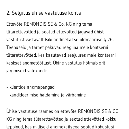
2. Selgitus ühise vastutuse kohta
Ettevõte REMONDIS SE & Co. KG ning tema
tütarettevõtted ja seotud ettevõtted jagavad ühist
vastutust vastavalt Isikuandmekaitse üldmääruse § 26.
Teenuseid ja tarnet pakuvad reeglina meie kontserni
tütarettevõtted, kes kasutavad seejuures meie kontserni
keskset andmetöötlust. Ühine vastutus hõlmab eriti
järgmiseid valdkondi:
- klientide andmepangad
- kandideerimise haldamine ja värbamine
Ühise vastutuse raames on ettevõte REMONDIS SE & CO
KG ning tema tütarettevõtted ja seotud ettevõtted kokku
leppinud, kes milliseid andmekaitsega seotud kohustusi