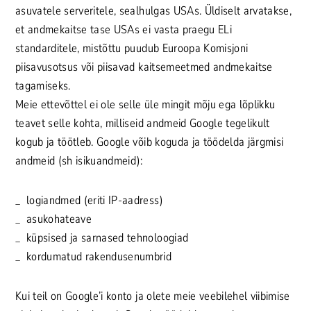
asuvatele serveritele, sealhulgas USAs. Üldiselt arvatakse,
et andmekaitse tase USAs ei vasta praegu ELi
standarditele, mistõttu puudub Euroopa Komisjoni
piisavusotsus või piisavad kaitsemeetmed andmekaitse
tagamiseks.
Meie ettevõttel ei ole selle üle mingit mõju ega lõplikku
teavet selle kohta, milliseid andmeid Google tegelikult
kogub ja töötleb. Google võib koguda ja töödelda järgmisi
andmeid (sh isikuandmeid):
logiandmed (eriti IP-aadress)
asukohateave
küpsised ja sarnased tehnoloogiad
kordumatud rakendusenumbrid
Kui teil on Google’i konto ja olete meie veebilehel viibimise