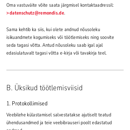
Oma vastuväite võite saata järgmisel kontaktaadressil:
datenschutz
@remondis.de
.
Sama kehtib ka siis, kui olete andnud nõusoleku
isikuandmete kogumiseks või töötlemiseks ning soovite
seda tagasi võtta. Antud nõusoleku saab igal ajal
edasiulatuvalt tagasi võtta e-kirja või tavakirja teel.
B. Üksikud töötlemisviisid
1. Protokollimised
Veebilehe külastamisel salvestatakse ajutiselt teatud
ühendusandmed ja teie veebibrauseri poolt edastatud