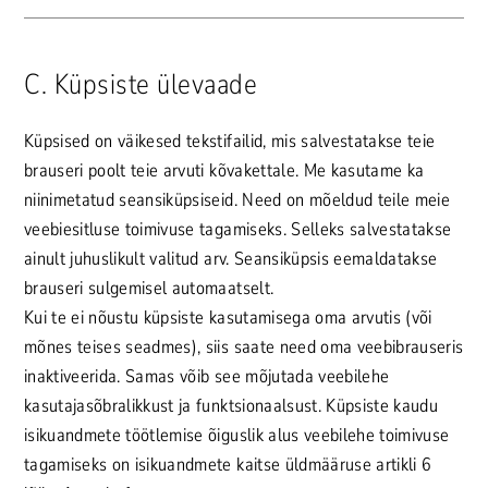
C. Küpsiste ülevaade
Küpsised on väikesed tekstifailid, mis salvestatakse teie
brauseri poolt teie arvuti kõvakettale. Me kasutame ka
niinimetatud seansiküpsiseid. Need on mõeldud teile meie
veebiesitluse toimivuse tagamiseks. Selleks salvestatakse
ainult juhuslikult valitud arv. Seansiküpsis eemaldatakse
brauseri sulgemisel automaatselt.
Kui te ei nõustu küpsiste kasutamisega oma arvutis (või
mõnes teises seadmes), siis saate need oma veebibrauseris
inaktiveerida. Samas võib see mõjutada veebilehe
kasutajasõbralikkust ja funktsionaalsust. Küpsiste kaudu
isikuandmete töötlemise õiguslik alus veebilehe toimivuse
tagamiseks on isikuandmete kaitse üldmääruse artikli 6