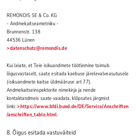
REMONDIS SE & Co. KG
- Andmekaitseametniku -
Brunnenstr. 138
44536 Lünen
datenschutz
@remondis.de
Kui leiate, et Teie isikuandmete töötlemine toimub
õigusvastaselt, saate esitada kaebuse järelevalveasutusele
(isikuandmete kaitse üldmääruse art 77).
Andmekaitseinspektorite nimekirja ja nende
kontaktandmeis saate vaadata, klõpsates järgmist
linki:
https://www.bfdi.bund.de/DE/Service/Anschriften
/anschriften_table.html
.
8. Õigus esitada vastuväiteid