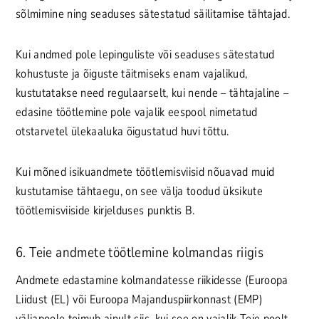
sõlmimine ning seaduses sätestatud säilitamise tähtajad.
Kui andmed pole lepinguliste või seaduses sätestatud
kohustuste ja õiguste täitmiseks enam vajalikud,
kustutatakse need regulaarselt, kui nende – tähtajaline –
edasine töötlemine pole vajalik eespool nimetatud
otstarvetel ülekaaluka õigustatud huvi tõttu.
Kui mõned isikuandmete töötlemisviisid nõuavad muid
kustutamise tähtaegu, on see välja toodud üksikute
töötlemisviiside kirjelduses punktis B.
6. Teie andmete töötlemine kolmandas riigis
Andmete edastamine kolmandatesse riikidesse (Euroopa
Liidust (EL) või Euroopa Majanduspiirkonnast (EMP)
väljapoole toimub ainult siis, kui see on vajalik Teie poolt