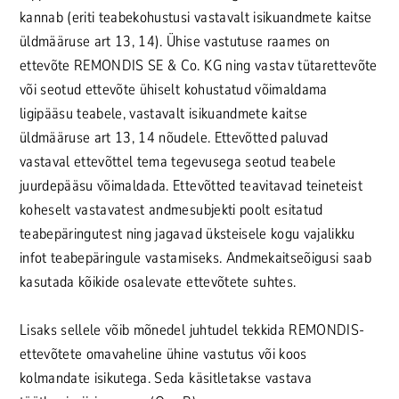
kannab (eriti teabekohustusi vastavalt isikuandmete kaitse
üldmääruse art 13, 14). Ühise vastutuse raames on
ettevõte REMONDIS SE & Co. KG ning vastav tütarettevõte
või seotud ettevõte ühiselt kohustatud võimaldama
ligipääsu teabele, vastavalt isikuandmete kaitse
üldmääruse art 13, 14 nõudele. Ettevõtted paluvad
vastaval ettevõttel tema tegevusega seotud teabele
juurdepääsu võimaldada. Ettevõtted teavitavad teineteist
koheselt vastavatest andmesubjekti poolt esitatud
teabepäringutest ning jagavad üksteisele kogu vajalikku
infot teabepäringule vastamiseks. Andmekaitseõigusi saab
kasutada kõikide osalevate ettevõtete suhtes.
Lisaks sellele võib mõnedel juhtudel tekkida REMONDIS-
ettevõtete omavaheline ühine vastutus või koos
kolmandate isikutega. Seda käsitletakse vastava