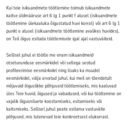
Kui teie isikuandmete töötlemine toimub isikuandmete
kaitse üldmääruse art 6 lg 1 punkt f alusel (isikuandmete
töötlemine ülekaaluka õigustatud huvi korral) või art 6 lg 1
punkt e alusel (isikuandmete töötlemine avalikes huvides),
on Teil õigus esitada töötlemisele igal ajal vastuväiteid.
Sellisel juhul ei töötle me enam isikuandmeid
otseturunduse eesmärkidel või sellega seotud
profileerimise eesmärkidel ning lisaks ka muudel
eesmärkidel, välja arvatud juhul, kui meil on tõendatult
mõjuvaid õiguslikke põhjuseid töötlemiseks, mis kaaluvad
üles Teie huvid, õigused ja vabadused, või kui töötlemine on
vajalik õigusnõuete koostamiseks, esitamiseks või
kaitsmiseks. Sellisel juhul peate esitama vastuväite
põhjused, mis tulenevad teie konkreetsest olukorrast.