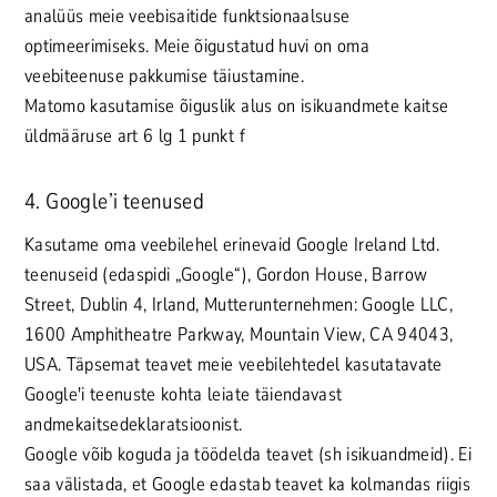
analüüs meie veebisaitide funktsionaalsuse
optimeerimiseks. Meie õigustatud huvi on oma
veebiteenuse pakkumise täiustamine.
Matomo kasutamise õiguslik alus on isikuandmete kaitse
üldmääruse art 6 lg 1 punkt f
4. Google’i teenused
Kasutame oma veebilehel erinevaid Google Ireland Ltd.
teenuseid (edaspidi „Google“), Gordon House, Barrow
Street, Dublin 4, Irland, Mutterunternehmen: Google LLC,
1600 Amphitheatre Parkway, Mountain View, CA 94043,
USA. Täpsemat teavet meie veebilehtedel kasutatavate
Google'i teenuste kohta leiate täiendavast
andmekaitsedeklaratsioonist.
Google võib koguda ja töödelda teavet (sh isikuandmeid). Ei
saa välistada, et Google edastab teavet ka kolmandas riigis